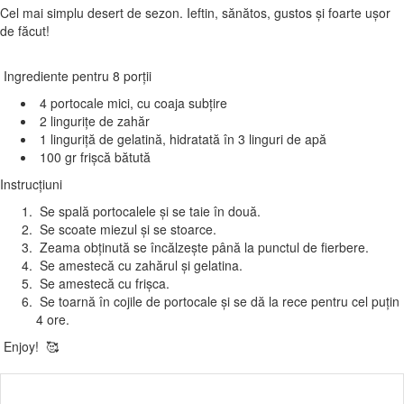
Cel mai simplu desert de sezon. Ieftin, sănătos, gustos și foarte ușor
de făcut!
Ingrediente pentru 8 porții
4 portocale mici, cu coaja subțire
2 lingurițe de zahăr
1 linguriță de gelatină, hidratată în 3 linguri de apă
100 gr frișcă bătută
Instrucțiuni
Se spală portocalele și se taie în două.
Se scoate miezul și se stoarce.
Zeama obținută se încălzește până la punctul de fierbere.
Se amestecă cu zahărul și gelatina.
Se amestecă cu frișca.
Se toarnă în cojile de portocale și se dă la rece pentru cel puțin
4 ore.
Enjoy! 🥰