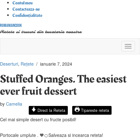
Contul meu
Contacteaza-ne
Confidențialitate
RomanianCook
Retete si trucuri din bucataria noastra
Toggl
Navig
Deserturi
,
Rețete
/
ianuarie 7, 2024
Stuffed Oranges. The easiest
ever fruit dessert
by
Camelia
Direct la Reteta
Tipareste reteta
Cel mai simple desert cu fructe posibil!
Portocale umplute . 🧡🍊Salveaza si incearca reteta!