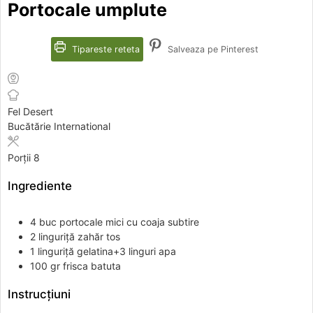
Portocale umplute
Tipareste reteta
Salveaza pe Pinterest
Fel
Desert
Bucătărie
International
Porții
8
Ingrediente
4
buc
portocale mici cu coaja subtire
2
linguriță
zahăr tos
1
linguriță
gelatina+3 linguri apa
100
gr
frisca batuta
Instrucțiuni