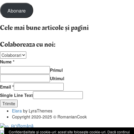
Email
Abonare
Cele mai bune articole și pagini
Colaboreaza cu noi:
Nume
*
Primul
Ultimul
Email
*
Single Line Text
Trimite
Elara
by LyraThemes
Copyright 2020-2025 © RomanianCook
Română
Confidențialitate și cookie-uri: acest site folosește cookie-uri. Dacă continui
Română
English