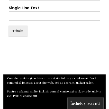
Single Line Text
Trimite
Confidențialitate și cookie-uri: acest site folosește cookie-uri. Dacă
continui să folosești acest site web, ești de acord cu utilizarea lor.
Pentru a afla mai multe, inclusiv cum să controlezi cookie-urile, uită-te
Elara
by LyraThemes
aici:
Politică cookie-uri
Copyright 2020-2025 © RomanianCook