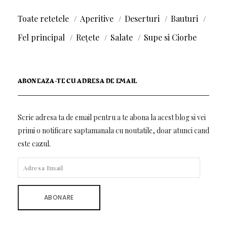
Toate retetele
Aperitive
Deserturi
Bauturi
Fel principal
Rețete
Salate
Supe si Ciorbe
ABONEAZA-TE CU ADRESA DE EMAIL
Scrie adresa ta de email pentru a te abona la acest blog si vei
primi o notificare saptamanala cu noutatile, doar atunci cand
este cazul.
ADRESA
EMAIL
ABONARE