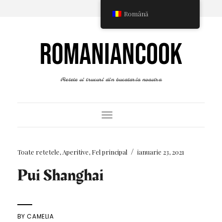
Română
ROMANIANCOOK
Retete si trucuri din bucataria noastra
Toggle Navigation
/
Toate retetele
,
Aperitive
,
Fel principal
ianuarie 23, 2021
Pui Shanghai
BY
CAMELIA