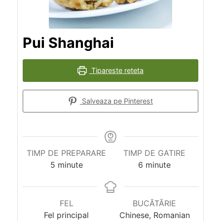
Pui Shanghai
Tipareste reteta
Salveaza pe Pinterest
TIMP DE PREPARARE
TIMP DE GATIRE
minutes
minutes
5
minute
6
minute
FEL
BUCĂTĂRIE
Fel principal
Chinese, Romanian