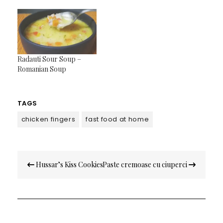
Radauti Sour Soup –
Romanian Soup
TAGS
chicken fingers
fast food at home
Navigare
Hussar’s Kiss Cookies
Paste cremoase cu ciuperci
în
articole