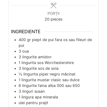
PORȚII
20
pieces
INGREDIENTE
400
gr
piept de pui fara os sau fileuri de
pui
3
oua
3
lingurite
amidon
1
lingurita
sos Worchestershire
3
lingurite
sos de soia
½
lingurita
piper negru măcinat
1
lingurita
mustar clasic sau dulce
6
lingurite
faina alba 000 sau 650
3
linguri
susan
1
lingura
apa minerala
ulei pentru prajit