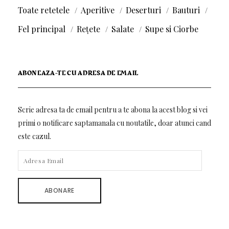
Toate retetele
Aperitive
Deserturi
Bauturi
Fel principal
Rețete
Salate
Supe si Ciorbe
ABONEAZA-TE CU ADRESA DE EMAIL
Scrie adresa ta de email pentru a te abona la acest blog si vei
primi o notificare saptamanala cu noutatile, doar atunci cand
este cazul.
ADRESA
EMAIL
ABONARE