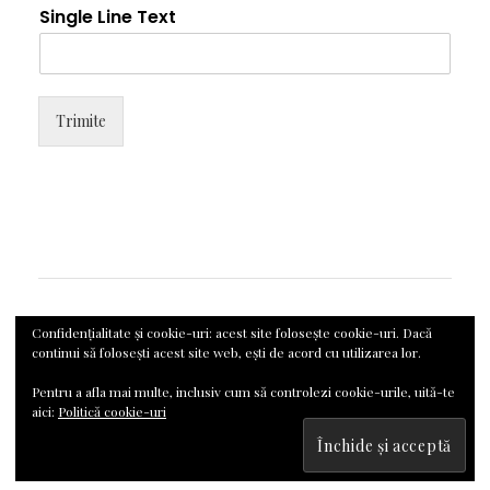
Single Line Text
Trimite
Confidențialitate și cookie-uri: acest site folosește cookie-uri. Dacă
continui să folosești acest site web, ești de acord cu utilizarea lor.
Pentru a afla mai multe, inclusiv cum să controlezi cookie-urile, uită-te
Elara
by LyraThemes
aici:
Politică cookie-uri
Copyright 2020-2025 © RomanianCook