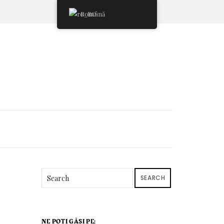
Română
SEARCH
NE POȚI GĂSI PE: