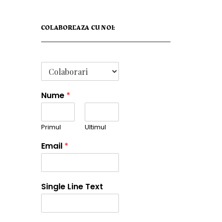
COLABOREAZA CU NOI:
Nume
*
Primul
Ultimul
Email
*
Single Line Text