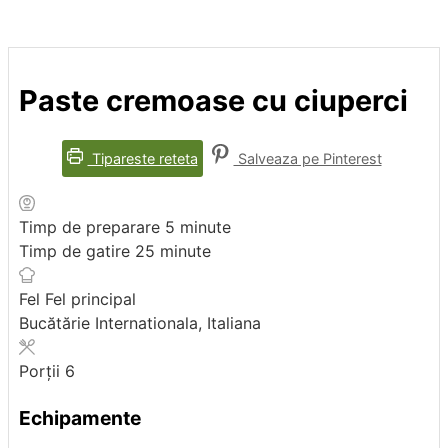
Paste cremoase cu ciuperci
Tipareste reteta
Salveaza pe Pinterest
minutes
Timp de preparare
5
minute
minutes
Timp de gatire
25
minute
Fel
Fel principal
Bucătărie
Internationala, Italiana
Porții
6
Echipamente