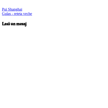
Navigare
Pui Shanghai
Gulas - reteta veche
în
Lasă un mesaj
articole