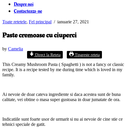
Despre noi
Contacteaza-ne
Toate retetele
,
Fel principal
/
ianuarie 27, 2021
Paste cremoase cu ciuperci
by
Camelia
Direct la Reteta
Tipareste reteta
This Creamy Mushroom Pasta ( Spaghetti ) is not a fancy or classic
recipe. It is a recipe tested by me during time which is loved in my
family.
Ai nevoie de doar cateva ingrediente si daca acestea sunt de buna
calitate, vei obtine o masa super gustoasa in doar jumatate de ora.
Indicatiile sunt foarte usor de urmarit si nu ai nevoie de cine stie ce
tehnici speciale de gatit.