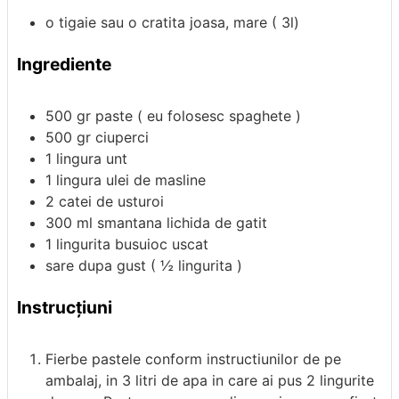
o tigaie sau o cratita joasa, mare ( 3l)
Ingrediente
500
gr
paste ( eu folosesc spaghete )
500
gr
ciuperci
1
lingura
unt
1
lingura
ulei de masline
2
catei de usturoi
300
ml
smantana lichida de gatit
1
lingurita
busuioc uscat
sare dupa gust ( ½ lingurita )
Instrucțiuni
Fierbe pastele conform instructiunilor de pe
ambalaj, in 3 litri de apa in care ai pus 2 lingurite