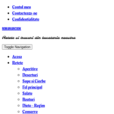
Contul meu
Contacteaza-ne
Confidențialitate
RomanianCook
Retete si trucuri din bucataria noastra
Toggle Navigation
Acasa
Rețete
Aperitive
Deserturi
Supe si Ciorbe
Fel principal
Salate
Bauturi
Diete - Regim
Conserve