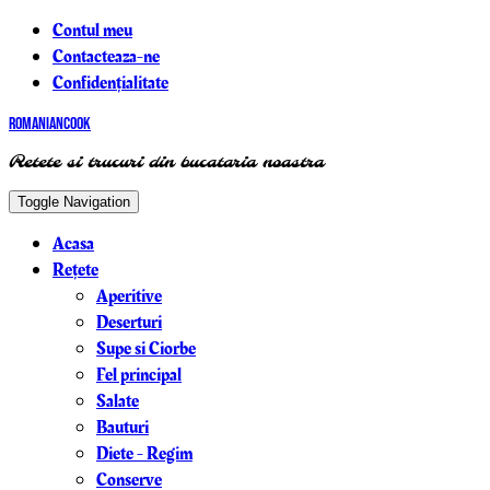
Contul meu
Contacteaza-ne
Confidențialitate
RomanianCook
Retete si trucuri din bucataria noastra
Toggle Navigation
Acasa
Rețete
Aperitive
Deserturi
Supe si Ciorbe
Fel principal
Salate
Bauturi
Diete - Regim
Conserve